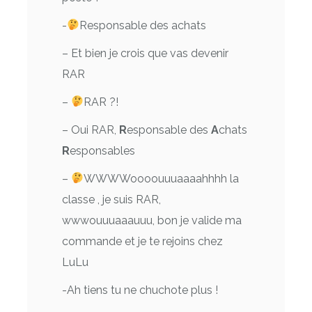
-
Responsable des achats
– Et bien je crois que vas devenir
RAR
–
RAR ?!
– Oui RAR,
R
esponsable des
A
chats
R
esponsables
–
WWWWoooouuuaaaahhhh la
classe , je suis RAR,
wwwouuuaaauuu, bon je valide ma
commande et je te rejoins chez
LuLu
-Ah tiens tu ne chuchote plus !