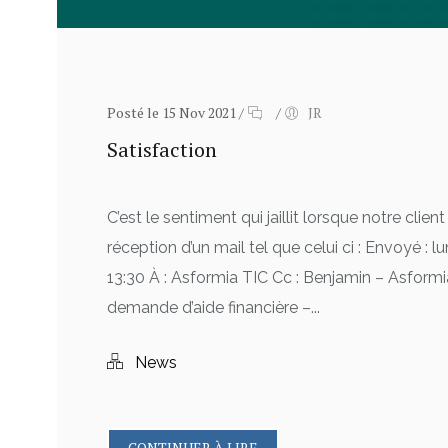
Posté le 15 Nov 2021
/
/
JR
Satisfaction
C’est le sentiment qui jaillit lorsque notre client
réception d’un mail tel que celui ci : Envoyé :
13:30 À : Asformia TIC Cc : Benjamin – Asformi
demande d’aide financière –...
News
CONTINUER À LIRE