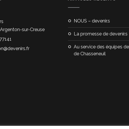
NOUS – devenir.s
rs
Argenton-sur-Creuse
La promesse de devenir.s
77141
Au service des équipes de 
on@devenirs.fr
de Chasseneuil