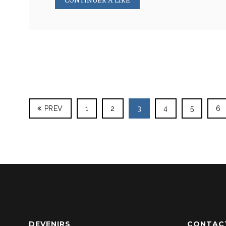
PREV
1
2
3
4
5
6
DEVENIRS
CONTAC