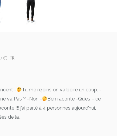
/
JR
incent -
Tu me rejoins on va boire un coup. -
 ne va Pas ? -Non -
Ben raconte -Qu’es – ce
conte !!! j’ai parlé à 4 personnes aujourd’hui,
es de la...