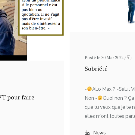
Posté le 30 Mar 2022
/
Sobriété
-
Allo Max ? -Salut V
T pour faire
Non -
Quoi non ? Ça
que tu veux que je te ra
elles m’ont toutes parlé
News