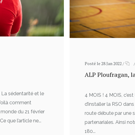
Posté le 28 Jan 2022
/
ALP Ploufragan, la
 La sédentarité et le
4 MOIS ! 4 MOIS, c’est 
 Voilà comment
d’installer la RSO dans
le monde du 21 février
route débute par une 
e que l’article ne...
partenariales. Ainsi n
180...