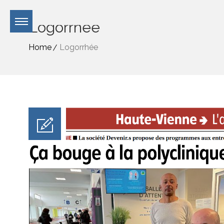
Logorrhée
Home
Logorrhée