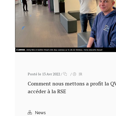
Posté le 13 Avr 2022
/
/
JR
Comment nous mettons a profit la QV
accéder à la RSE
News